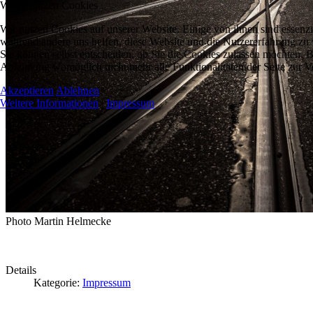
Wir benutzen Cookies
Wir nutzen Cookies auf unserer Website. Einige von ihnen sind essenzie
während andere uns helfen, diese Website und die Nutzererfahrung zu 
Sie können selbst entscheiden, ob Sie die Cookies zulassen möchten. Bi
Ablehnung womöglich nicht mehr alle Funktionalitäten der Seite zur V
Akzeptieren
Ablehnen
Weitere Informationen
|
Impressum
Photo Martin Helmecke
Details
Kategorie:
Impressum