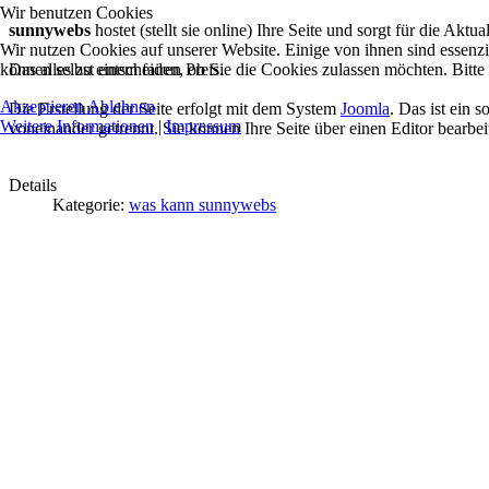
Wir benutzen Cookies
sunnywebs
hostet (stellt sie online) Ihre Seite und sorgt für die Aktua
Wir nutzen Cookies auf unserer Website. Einige von ihnen sind essenzi
können selbst entscheiden, ob Sie die Cookies zulassen möchten. Bitte
Das alles zu einem fairen Preis.
Akzeptieren
Ablehnen
Die Erstellung der Seite erfolgt mit dem System
Joomla
. Das ist ein
Weitere Informationen
|
Impressum
voneinander getrennt. Sie können Ihre Seite über einen Editor bearbeit
Details
Kategorie:
was kann sunnywebs