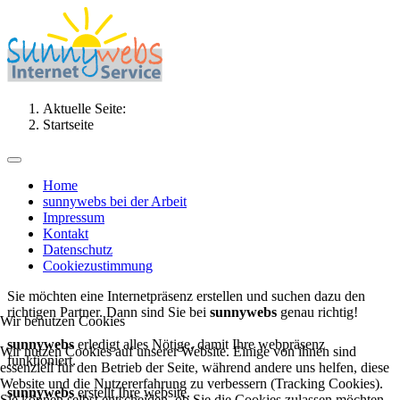
Aktuelle Seite:
Startseite
Home
sunnywebs bei der Arbeit
Impressum
Kontakt
Datenschutz
Cookiezustimmung
Sie möchten eine Internetpräsenz erstellen und suchen dazu den
richtigen Partner. Dann sind Sie bei
sunnywebs
genau richtig!
Wir benutzen Cookies
sunnywebs
erledigt alles Nötige, damit Ihre webpräsenz
Wir nutzen Cookies auf unserer Website. Einige von ihnen sind
funktioniert.
essenziell für den Betrieb der Seite, während andere uns helfen, diese
Website und die Nutzererfahrung zu verbessern (Tracking Cookies).
sunnywebs
erstellt Ihre website.
Sie können selbst entscheiden, ob Sie die Cookies zulassen möchten.