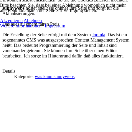
Bitte beachten Sie, dass bei einer Ablehnung womöglich nicht mehr
sunnywebs
hostet (stellt sie online) Ihre Seite und sorgt für die
alle Funktionalitäten der Seite zur Verfügung stehen.
Aktualisierungen.
Akzeptieren
Ablehnen
Das alles zu einem fairen Preis.
Weitere Informationen
|
Impressum
Die Erstellung der Seite erfolgt mit dem System
Joomla
. Das ist ein
sogenanntes CMS was ausgesprochen Content Management System
heißt. Das bedeutet Programmierung der Seite und Inhalt sind
voneinander getrennt. Sie können Ihre Seite über einen Editor
bearbeiten. Ich sorge im Hintergrund dafür, daß alles funktioniert.
Details
Kategorie:
was kann sunnywebs