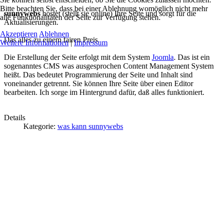
Bitte beachten Sie, dass bei einer Ablehnung womöglich nicht mehr
sunnywebs
hostet (stellt sie online) Ihre Seite und sorgt für die
alle Funktionalitäten der Seite zur Verfügung stehen.
Aktualisierungen.
Akzeptieren
Ablehnen
Das alles zu einem fairen Preis.
Weitere Informationen
|
Impressum
Die Erstellung der Seite erfolgt mit dem System
Joomla
. Das ist ein
sogenanntes CMS was ausgesprochen Content Management System
heißt. Das bedeutet Programmierung der Seite und Inhalt sind
voneinander getrennt. Sie können Ihre Seite über einen Editor
bearbeiten. Ich sorge im Hintergrund dafür, daß alles funktioniert.
Details
Kategorie:
was kann sunnywebs