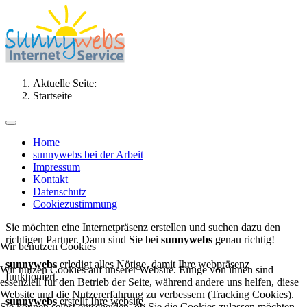
Aktuelle Seite:
Startseite
Home
sunnywebs bei der Arbeit
Impressum
Kontakt
Datenschutz
Cookiezustimmung
Sie möchten eine Internetpräsenz erstellen und suchen dazu den
richtigen Partner. Dann sind Sie bei
sunnywebs
genau richtig!
Wir benutzen Cookies
sunnywebs
erledigt alles Nötige, damit Ihre webpräsenz
Wir nutzen Cookies auf unserer Website. Einige von ihnen sind
funktioniert.
essenziell für den Betrieb der Seite, während andere uns helfen, diese
Website und die Nutzererfahrung zu verbessern (Tracking Cookies).
sunnywebs
erstellt Ihre website.
Sie können selbst entscheiden, ob Sie die Cookies zulassen möchten.